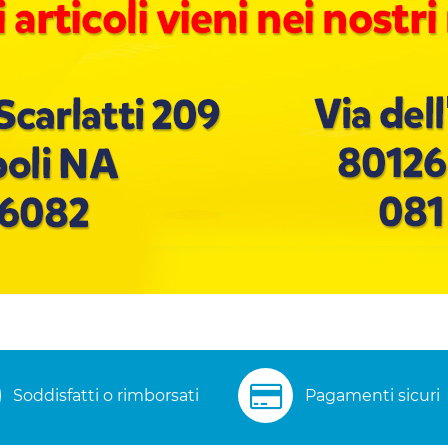
Soddisfatti o rimborsati
Pagamenti sicuri