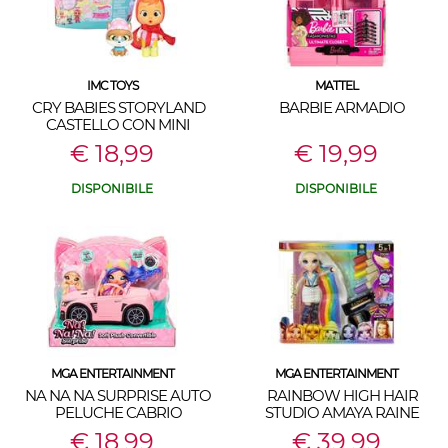
IMC TOYS
MATTEL
CRY BABIES STORYLAND
BARBIE ARMADIO
CASTELLO CON MINI
BAMBOLA
€ 18,99
€ 19,99
DISPONIBILE
DISPONIBILE
MGA ENTERTAINMENT
MGA ENTERTAINMENT
NA NA NA SURPRISE AUTO
RAINBOW HIGH HAIR
PELUCHE CABRIO
STUDIO AMAYA RAINE
€ 18,99
€ 39,99