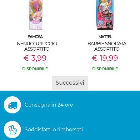
FAMOSA
MATTEL
NENUCO CIUCCIO
BARBIE SNODATA
ASSORTITO
ASSORTITO
€ 3,99
€ 19,99
DISPONIBILE
DISPONIBILE
Successivi
Consegna in 24 ore
Soddisfatti o rimborsati