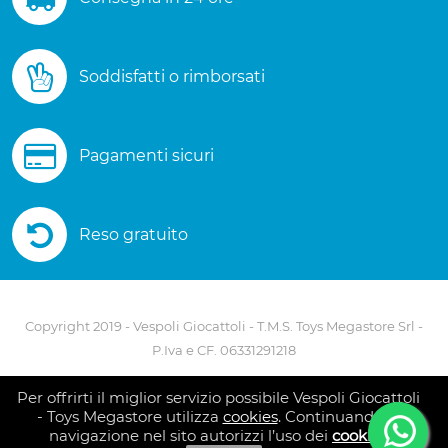
Soddisfatti o rimborsati
Pagamenti sicuri
Reso gratuito
Copyright 2019 - Vespoli Giocattoli - T.M.S. Toys Megastore Srl -
P.Iva e CF. 06331291218
Via A. Scarlatti - 80127 Napoli - Telefono 081 5586082
Per offrirti il miglior servizio possibile Vespoli Giocattoli
- Toys Megastore utilizza
cookies
. Continuando la
navigazione nel sito autorizzi l’uso dei
cookies