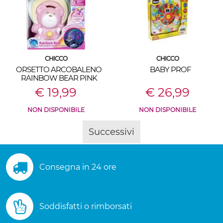
CHICCO
CHICCO
ORSETTO ARCOBALENO
BABY PROF
RAINBOW BEAR PINK
€ 19,99
€ 26,99
NON DISPONIBILE
NON DISPONIBILE
Successivi
Consegna in 24 ore
Soddisfatti o rimborsati