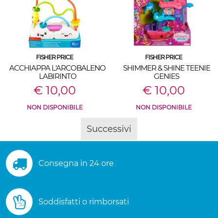
FISHER PRICE
FISHER PRICE
ACCHIAPPA L'ARCOBALENO
SHIMMER & SHINE TEENIE
LABIRINTO
GENIES
€ 10,00
€ 10,00
NON DISPONIBILE
NON DISPONIBILE
Successivi
Consegna in 24 ore
Soddisfatti o rimborsati