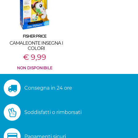
FISHER PRICE
CAMALEONTE INSEGNA I
COLORI
€ 9,99
NON DISPONIBILE
Consegna in 24 ore
Soddisfatti o rimborsati
Pagamenti sicuri