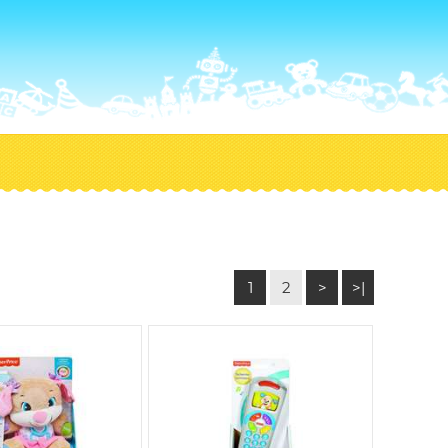
1
2
>
>|