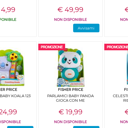
 4,99
€ 49,99
€
PONIBILE
NON DISPONIBILE
NON
Avvisami
HER PRICE
FISHER PRICE
F
 BABY KOALA 123
PARLAMICI BABY PANDA
CELEST
GIOCA CON ME
RI
24,99
€ 19,99
€
ISPONIBILE
NON DISPONIBILE
NON