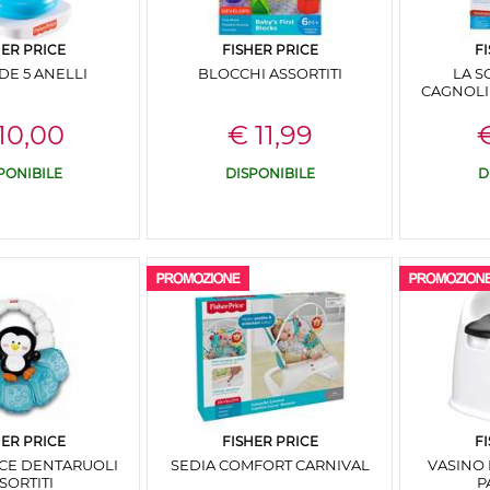
HER PRICE
FISHER PRICE
F
DE 5 ANELLI
BLOCCHI ASSORTITI
LA S
CAGNOLI
10,00
€ 11,99
€
PONIBILE
DISPONIBILE
D
HER PRICE
FISHER PRICE
F
ICE DENTARUOLI
SEDIA COMFORT CARNIVAL
VASINO
SORTITI
P