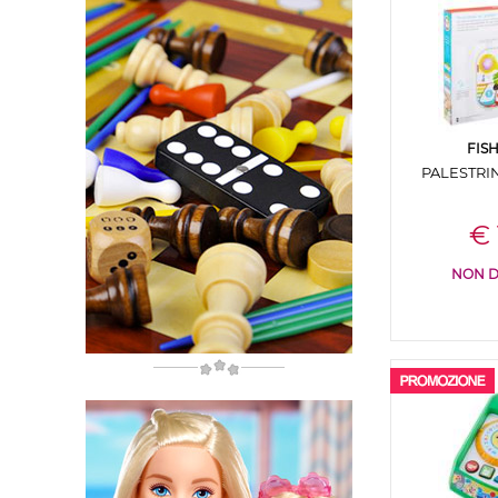
FIS
PALESTRI
€ 
NON D