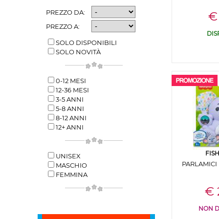
PREZZO DA:
€
PREZZO A:
DIS
SOLO DISPONIBILI
SOLO NOVITÀ
0-12 MESI
12-36 MESI
3-5 ANNI
5-8 ANNI
8-12 ANNI
12+ ANNI
FIS
UNISEX
PARLAMICI
MASCHIO
FEMMINA
€ 
NON D