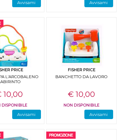
Avvisami
Avvisami
ISHER PRICE
FISHER PRICE
PA L'ARCOBALENO
BANCHETTO DA LAVORO
LABIRINTO
 10,00
€ 10,00
 DISPONIBILE
NON DISPONIBILE
Avvisami
Avvisami