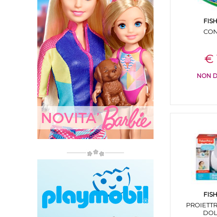
FIS
CON
€ 
NON D
FIS
PROIETT
DOL