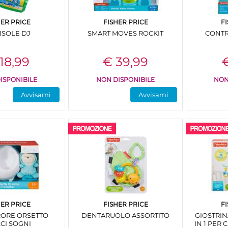
HER PRICE
FISHER PRICE
F
SOLE DJ
SMART MOVES ROCKIT
CONTR
18,99
€ 39,99
€
ISPONIBILE
NON DISPONIBILE
NON
Avvisami
Avvisami
HER PRICE
FISHER PRICE
F
RORE ORSETTO
DENTARUOLO ASSORTITO
GIOSTRIN
CI SOGNI
IN 1 PER