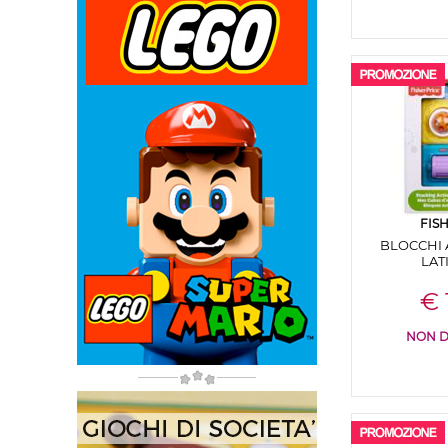
FIS
BLOCCHI 
LAT
€ 
NON D