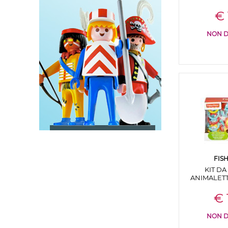
€ 
NON D
FIS
KIT D
ANIMALETT
€ 
NON D