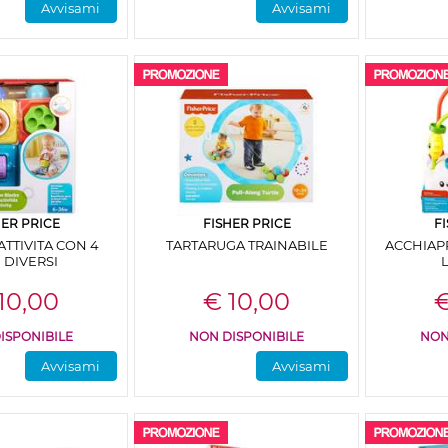
Avvisami
Avvisami
HER PRICE
FISHER PRICE
F
ATTIVITA CON 4
TARTARUGA TRAINABILE
ACCHIAP
I DIVERSI
10,00
€ 10,00
€
ISPONIBILE
NON DISPONIBILE
NON
Avvisami
Avvisami