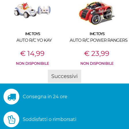
IMC TOYS
IMC TOYS
AUTO R/C YO KAY
AUTO R/C POWER RANGERS
€ 14,99
€ 23,99
NON DISPONIBILE
NON DISPONIBILE
Successivi
Consegna in 24 ore
Soddisfatti o rimborsati