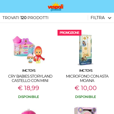
TROVATI
120
PRODOTTI
FILTRA
IMC TOYS
IMC TOYS
CRY BABIES STORYLAND
MICROFONO CON ASTA
CASTELLO CON MINI
MOANA
BAMBOLA
€ 18,99
€ 10,00
DISPONIBILE
DISPONIBILE