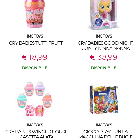
IMC TOYS
IMC TOYS
CRY BABIES TUTTI FRUTTI
CRY BABIES GOOD NIGHT
CONEY NINNA NANNA
€ 18,99
€ 38,99
DISPONIBILE
DISPONIBILE
IMC TOYS
IMC TOYS
CRY BABIES WINGED HOUSE
GIOCO PLAY FUN LA
CASETTA ALATA
MACCHINA DELLE BUGIE