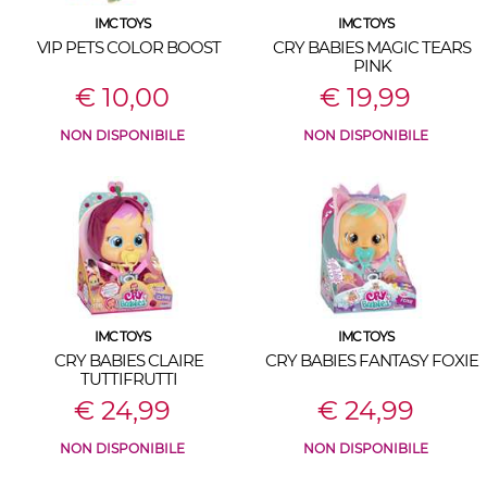
IMC TOYS
IMC TOYS
VIP PETS COLOR BOOST
CRY BABIES MAGIC TEARS
PINK
€ 10,00
€ 19,99
NON DISPONIBILE
NON DISPONIBILE
IMC TOYS
IMC TOYS
CRY BABIES CLAIRE
CRY BABIES FANTASY FOXIE
TUTTIFRUTTI
€ 24,99
€ 24,99
NON DISPONIBILE
NON DISPONIBILE