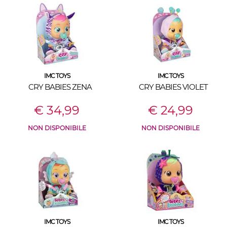
IMC TOYS
IMC TOYS
CRY BABIES ZENA
CRY BABIES VIOLET
€ 34,99
€ 24,99
NON DISPONIBILE
NON DISPONIBILE
IMC TOYS
IMC TOYS