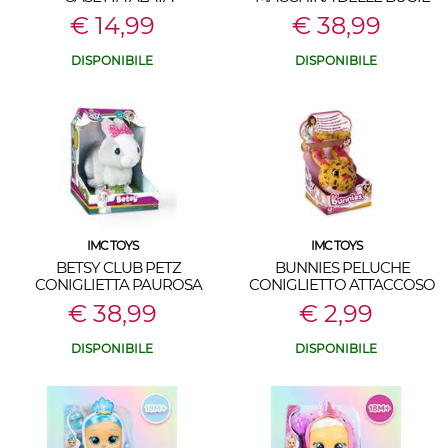
€ 14,99
€ 38,99
DISPONIBILE
DISPONIBILE
IMC TOYS
IMC TOYS
BETSY CLUB PETZ
BUNNIES PELUCHE
CONIGLIETTA PAUROSA
CONIGLIETTO ATTACCOSO
ASSORTITO
€ 38,99
€ 2,99
DISPONIBILE
DISPONIBILE