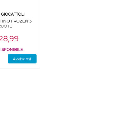
GIOCATTOLI
INO FROZEN 3
RUOTE
28,99
ISPONIBILE
Avvisami