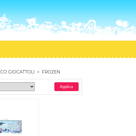
CO GIOCATTOLI
>
FROZEN