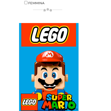
FEMMINA