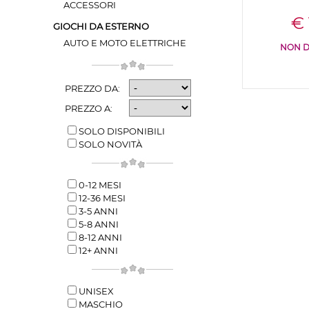
ACCESSORI
€ 
GIOCHI DA ESTERNO
AUTO E MOTO ELETTRICHE
NON D
PREZZO DA:
PREZZO A:
SOLO DISPONIBILI
SOLO NOVITÀ
0-12 MESI
12-36 MESI
3-5 ANNI
5-8 ANNI
8-12 ANNI
12+ ANNI
UNISEX
MASCHIO