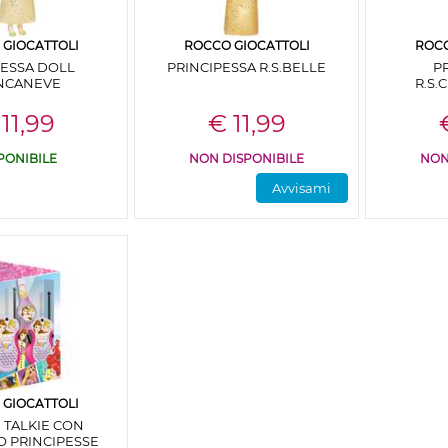
GIOCATTOLI
ROCCO GIOCATTOLI
ROCC
PESSA DOLL
PRINCIPESSA R.S.BELLE
P
NCANEVE
R.S
11,99
€ 11,99
PONIBILE
NON DISPONIBILE
NON
Avvisami
GIOCATTOLI
 TALKIE CON
 PRINCIPESSE