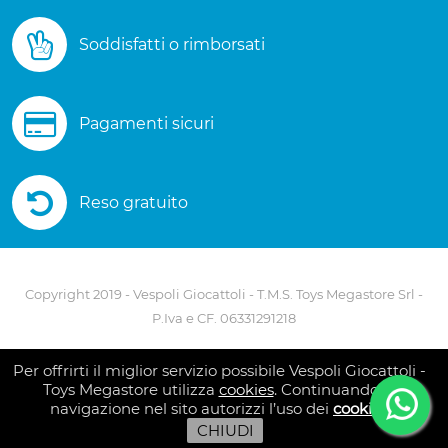
Soddisfatti o rimborsati
Pagamenti sicuri
Reso gratuito
Copyright 2019 - Vespoli Giocattoli - T.M.S. Toys Megastore Srl -
P.Iva e CF. 06331291218
Via A. Scarlatti - 80127 Napoli - Telefono 081 5586082
Per offrirti il miglior servizio possibile Vespoli Giocattoli -
Toys Megastore utilizza
cookies
. Continuando la
navigazione nel sito autorizzi l’uso dei
cookies
CHIUDI