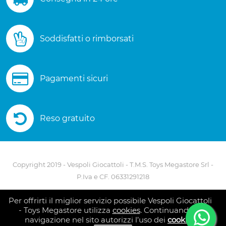
Soddisfatti o rimborsati
Pagamenti sicuri
Reso gratuito
Copyright 2019 - Vespoli Giocattoli - T.M.S. Toys Megastore Srl -
P.Iva e CF. 06331291218
Via A. Scarlatti - 80127 Napoli - Telefono 081 5586082
Per offrirti il miglior servizio possibile Vespoli Giocattoli
- Toys Megastore utilizza
cookies
. Continuando la
navigazione nel sito autorizzi l’uso dei
cookies