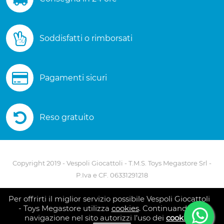
Soddisfatti o rimborsati
Pagamenti sicuri
Reso gratuito
Copyright 2019 - Vespoli Giocattoli - T.M.S. Toys Megastore Srl -
P.Iva e CF. 06331291218
Via A. Scarlatti - 80127 Napoli - Telefono 081 5586082
Per offrirti il miglior servizio possibile Vespoli Giocattoli
- Toys Megastore utilizza
cookies
. Continuando la
navigazione nel sito autorizzi l’uso dei
cookies