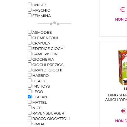
UNISEX
€ 
MASCHIO
FEMMINA
NON D
ASMODEE
CLEMENTONI
CRAYOLA
EDITRICE GIOCHI
GAME VISION
GIOCHERIA
GIOCHI PREZIOSI
GRANDI GIOCHI
HASBRO
HEADU
IMC TOYS
L
LEGO
BING SHA
LISCIANI
AMICI L'OR
MATTEL
NICE
€
RAVENSBURGER
ROCCO GIOCATTOLI
NON D
SIMBA