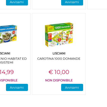
Avvisami
Avvisami
ISCIANI
LISCIANI
NIO HABITAT ED
CAROTINA 1000 DOMANDE
SISTEMI
14,99
€ 10,00
ISPONIBILE
NON DISPONIBILE
Avvisami
Avvisami