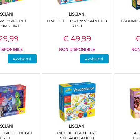
ISCIANI
LISCIANI
RATORIO DEL
BANCHETTO - LAVAGNA LED
FABBRIC
OR SLIME
3 IN 1
29,99
€ 49,99
€
ISPONIBILE
NON DISPONIBILE
NON
Avvisami
Avvisami
ISCIANI
LISCIANI
IL GIOCO DEGLI
PICCOLO GENIO VS
LA 
EROI
VOCABOLANDO
LU