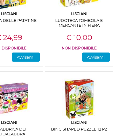
LISCIANI
LISCIANI
A DELLE PATATINE
LUDOTECA TOMBOLA E
MERCANTE IN FIERA
 24,99
€ 10,00
 DISPONIBILE
NON DISPONIBILE
Avvisami
Avvisami
LISCIANI
LISCIANI
FABBRICA DEI
BING SHAPED PUZZLE 12 PZ
CIDALABBRA