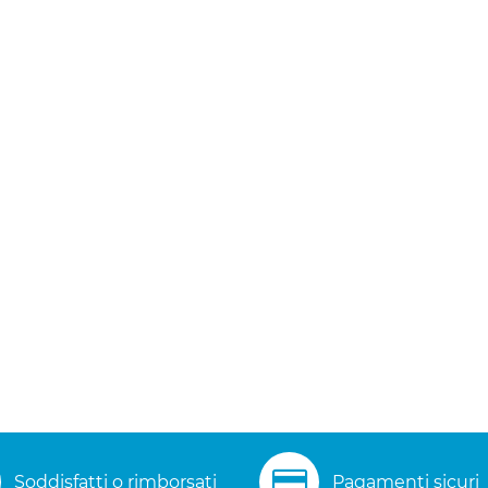
Soddisfatti o rimborsati
Pagamenti sicuri