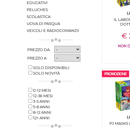
EDUCATIVI
PELUCHES
L
SCOLASTICA
IL LABO
UOVA DI PASQUA
DOTT
VEICOLI E RADIOCOMANDI
€ 
NON D
PREZZO DA:
PREZZO A:
SOLO DISPONIBILI
SOLO NOVITÀ
0-12 MESI
12-36 MESI
3-5 ANNI
5-8 ANNI
8-12 ANNI
L
12+ ANNI
PJ MASKS 