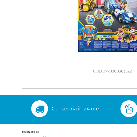
COD:0778988363522
Consegna in 24 ore
realizzato da