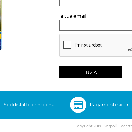
la tua email
INVIA
Soddisfatti o rimborsati
Pagamenti sicuri
Copyright 2019 - Vespoli Giocatto