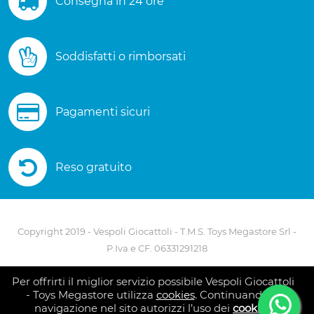
Consegna in 24 ore
Soddisfatti o rimborsati
Pagamenti sicuri
Reso gratuito
Copyright 2019 - Vespoli Giocattoli - T.M.S. Toys Megastore Srl -
P.Iva e CF. 06331291218
Via A. Scarlatti - 80127 Napoli - Telefono 081 5586082
Per offrirti il miglior servizio possibile Vespoli Giocattoli
- Toys Megastore utilizza
cookies
. Continuando la
navigazione nel sito autorizzi l’uso dei
cookies