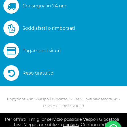
Consegna in 24 ore
Soddisfatti o rimborsati
Pagamenti sicuri
Reso gratuito
Copyright 2019 - Vespoli Giocattoli - T.M.S. Toys Megastore Srl -
P.Iva e CF. 06331291218
Via A. Scarlatti - 80127 Napoli - Telefono 081 5586082
Per offrirti il miglior servizio possibile Vespoli Giocattoli
- Toys Megastore utilizza
cookies
. Continuando la