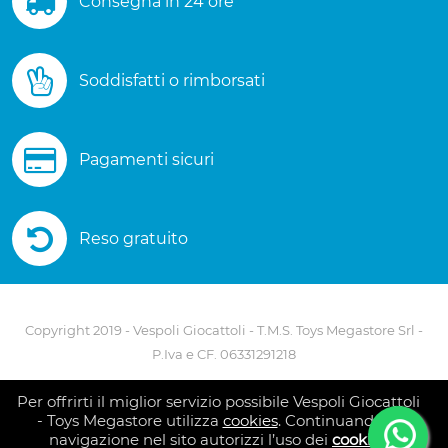
Consegna in 24 ore
Soddisfatti o rimborsati
Pagamenti sicuri
Reso gratuito
Copyright 2019 - Vespoli Giocattoli - T.M.S. Toys Megastore Srl -
P.Iva e CF. 06331291218
Via A. Scarlatti - 80127 Napoli - Telefono 081 5586082
Per offrirti il miglior servizio possibile Vespoli Giocattoli
- Toys Megastore utilizza
cookies
. Continuando la
navigazione nel sito autorizzi l’uso dei
cookies