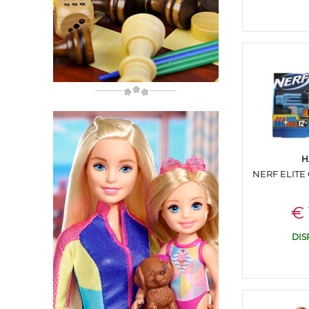
H
NERF ELITE
€ 
DIS