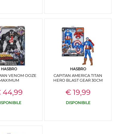
HASBRO
HASBRO
MAN VENOM OOZE
CAPITAN AMERICA TITAN
MAXIMUM
HERO BLAST GEAR 30CM
 44,99
€ 19,99
ISPONIBILE
DISPONIBILE