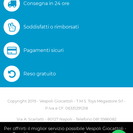
Consegna in 24 ore
Soddisfatti o rimborsati
Pagamenti sicuri
Reso gratuito
Copyright 2019 - Vespoli Giocattoli - T.M.S. Toys Megastore Srl -
P.Iva e CF. 06331291218
Via A. Scarlatti - 80127 Napoli - Telefono 081 5586082
Per offrirti il miglior servizio possibile Vespoli Giocattoli -