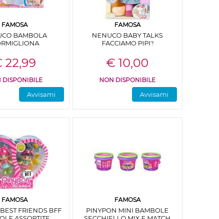
FAMOSA
FAMOSA
UCO BAMBOLA
NENUCO BABY TALKS
RMIGLIONA
FACCIAMO PIPI'!
 22,99
€ 10,00
 DISPONIBILE
NON DISPONIBILE
Avvisami
Avvisami
FAMOSA
FAMOSA
BEST FRIENDS BFF
PINYPON MINI BAMBOLE
LE ASSORTITE
SECCHIELLO MIX E MATCH