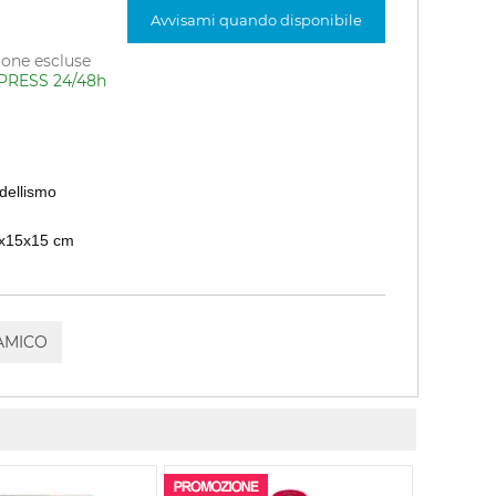
Avvisami quando disponibile
ione escluse
PRESS 24/48h
dellismo
5x15x15 cm
 AMICO