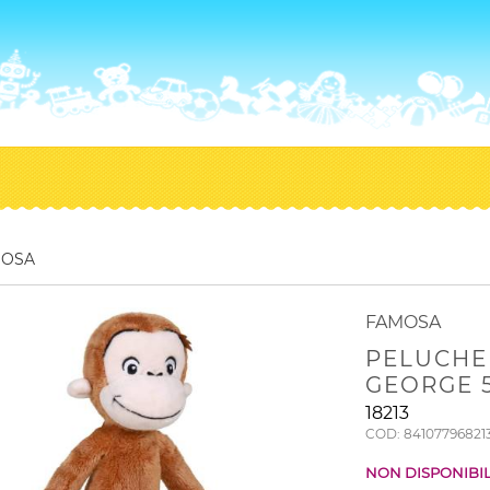
MOSA
FAMOSA
PELUCHE
GEORGE 
18213
COD: 84107796821
NON DISPONIBI