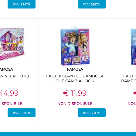
Avvisami
Avvisami
AMOSA
FAMOSA
WINTER HOTEL
FAILFIX SLAYIT DJ BAMBOLA
FAILF
CHE CAMBIA LOOK
BAMBO
44,99
€ 11,99
ISPONIBILE
NON DISPONIBILE
NON
Avvisami
Avvisami