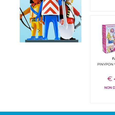
F
PINYPON 
€ 
NON D