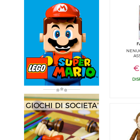
F
NENUC
AS
€
DIS