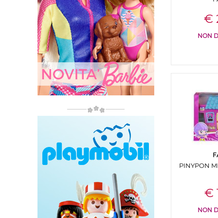
€ 
NON D
F
PINYPON MI
€ 
NON D