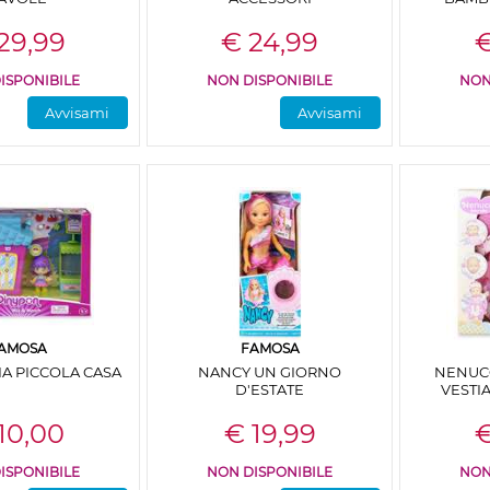
29,99
€ 24,99
€
ISPONIBILE
NON DISPONIBILE
NON
Avvisami
Avvisami
AMOSA
FAMOSA
A PICCOLA CASA
NANCY UN GIORNO
NENUCO
D'ESTATE
VESTI
10,00
€ 19,99
€
ISPONIBILE
NON DISPONIBILE
NON