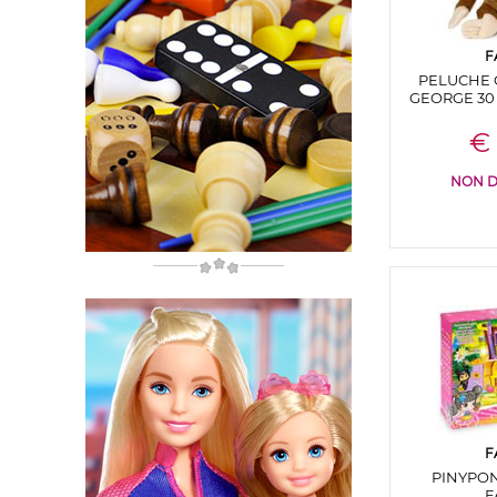
F
PELUCHE 
GEORGE 30
€ 
NON D
F
PINYPON
F