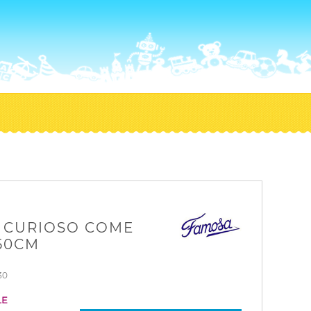
 CURIOSO COME
50CM
30
LE