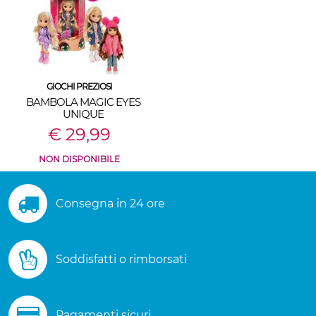
GIOCHI PREZIOSI
BAMBOLA MAGIC EYES
UNIQUE
€ 29,99
NON DISPONIBILE
Consegna in 24 ore
Soddisfatti o rimborsati
Pagamenti sicuri